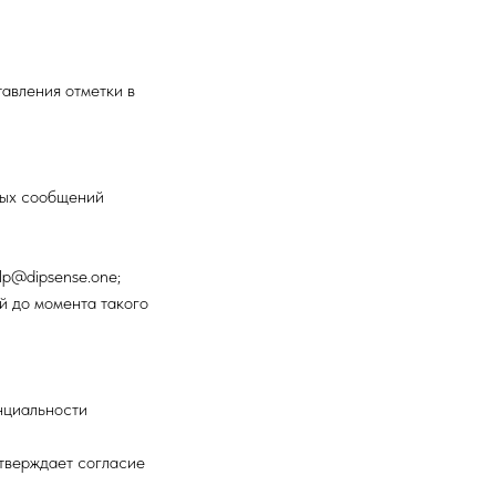
авления отметки в
ных сообщений
lp@dipsense.one;
й до момента такого
нциальности
дтверждает согласие