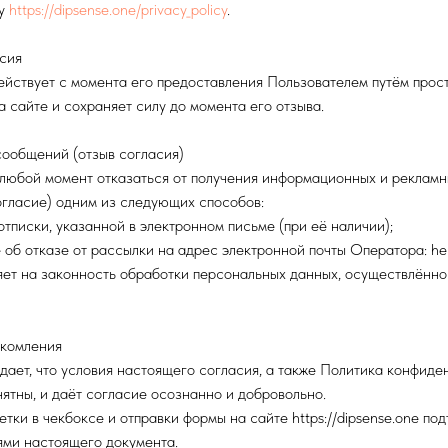
су
https://dipsense.one/privacy_policy
.
асия
йствует с момента его предоставления Пользователем путём прост
 сайте и сохраняет силу до момента его отзыва.
сообщений (отзыв согласия)
 любой момент отказаться от получения информационных и реклам
огласие) одним из следующих способов:
отписки, указанной в электронном письме (при её наличии);
 об отказе от рассылки на адрес электронной почты Оператора: he
яет на законность обработки персональных данных, осуществлённо
акомления
дает, что условия настоящего согласия, а также Политика конфиде
ятны, и даёт согласие осознанно и добровольно.
тки в чекбоксе и отправки формы на сайте https://dipsense.one по
ями настоящего документа.