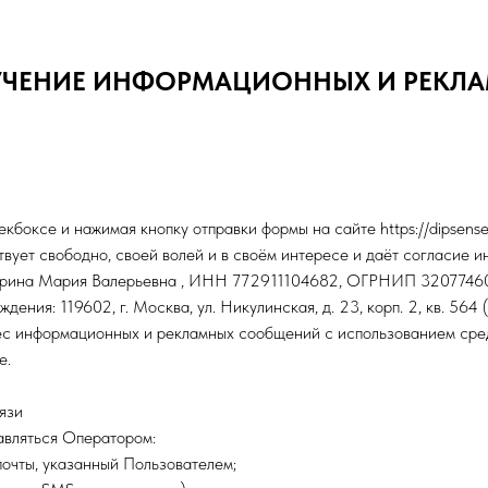
ЛУЧЕНИЕ ИНФОРМАЦИОННЫХ И РЕКЛ
екбоксе и нажимая кнопку отправки формы на сайте https://dipsens
твует свободно, своей волей и в своём интересе и даёт согласие 
арина Мария Валерьевна , ИНН 772911104682, ОГРНИП 3207746
дения: 119602, г. Москва, ул. Никулинская, д. 23, корп. 2, кв. 564
ес информационных и рекламных сообщений с использованием сред
е.
язи
авляться Оператором:
почты, указанный Пользователем;