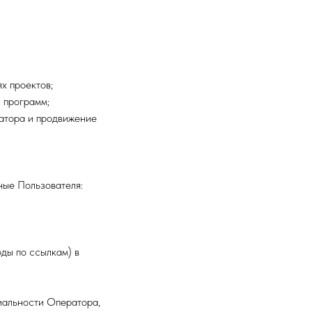
х проектов;
 программ;
атора и продвижение
ые Пользователя:
оды по ссылкам) в
иальности Оператора,