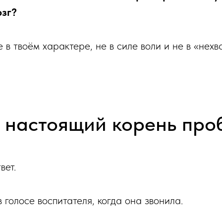
озг?
 в твоём характере, не в силе воли и не в «нехв
м настоящий корень про
вет.
 голосе воспитателя, когда она звонила.