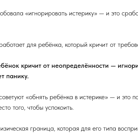
робовала «игнорировать истерику» — и это срабо
аботает для ребёнка, который кричит от требов
ебёнок кричит от неопределённости — игнор
т панику.
советуют «обнять ребёнка в истерике» — и это п
есто того, чтобы успокоить.
изическая граница, которая для его типа воспри