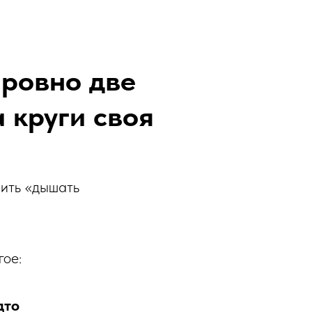
 ровно две
 круги своя
чить «дышать
гое:
дто