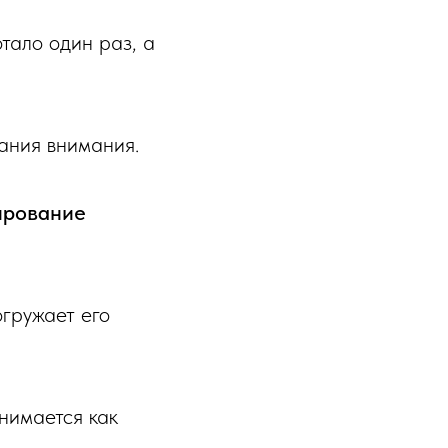
тало один раз, а
ания внимания.
ирование
огружает его
нимается как